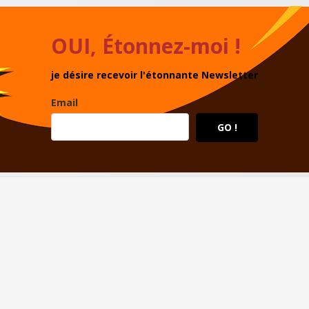
OUI, Étonnez-moi !
je désire recevoir l'étonnante Newsletter
Email
GO !