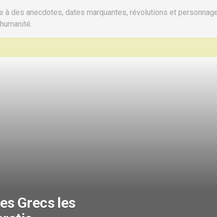
ce à des anecdotes, dates marquantes, révolutions et personnag
’humanité.
des Grecs les