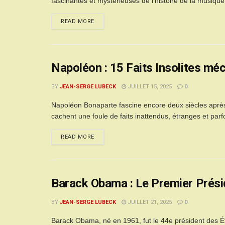
fascinantes et mystérieuses de l'histoire de la musique
READ MORE
Napoléon : 15 Faits Insolites mé
BY
JEAN-SERGE LUBECK
JUILLET 15, 2025
0
Napoléon Bonaparte fascine encore deux siècles après
cachent une foule de faits inattendus, étranges et par
READ MORE
Barack Obama : Le Premier Prési
BY
JEAN-SERGE LUBECK
JUILLET 21, 2025
0
Barack Obama, né en 1961, fut le 44e président des É