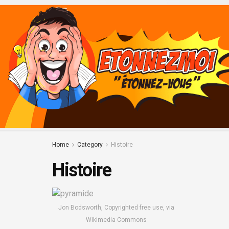
Home
Category
Histoire
Histoire
Jon Bodsworth, Copyrighted free use, via
Wikimedia Commons